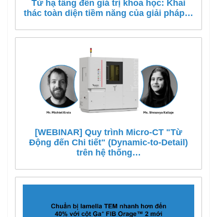
Từ hạ tầng đến giá trị khoa học: Khai
thác toàn diện tiềm năng của giải pháp…
[WEBINAR] Quy trình Micro-CT "Từ
Động đến Chi tiết" (Dynamic-to-Detail)
trên hệ thống…