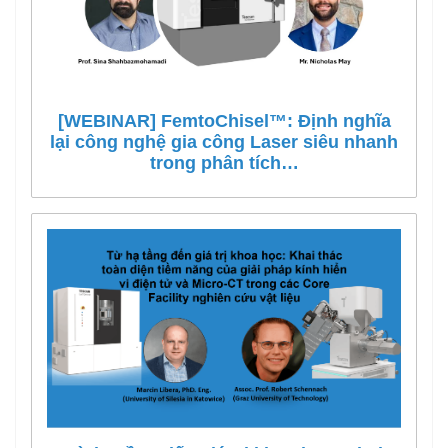
[WEBINAR] FemtoChisel™: Định nghĩa
lại công nghệ gia công Laser siêu nhanh
trong phân tích…