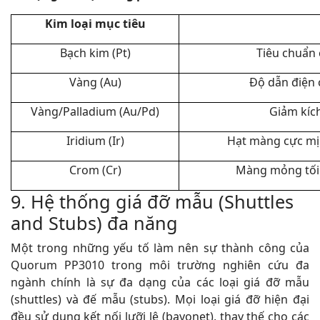
Kim loại mục tiêu
Bạch kim (Pt)
Tiêu chuẩn 
Vàng (Au)
Độ dẫn điện 
Vàng/Palladium (Au/Pd)
Giảm kích
Iridium (Ir)
Hạt màng cực mịn
Crom (Cr)
Màng mỏng tối ư
9. Hệ thống giá đỡ mẫu (Shuttles
and Stubs) đa năng
Một trong những yếu tố làm nên sự thành công của
Quorum PP3010 trong môi trường nghiên cứu đa
ngành chính là sự đa dạng của các loại giá đỡ mẫu
(shuttles) và đế mẫu (stubs). Mọi loại giá đỡ hiện đại
đều sử dụng kết nối lưỡi lê (bayonet), thay thế cho các