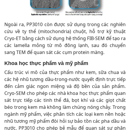
Ngoài ra, PP3010 còn được sử dụng trong các nghiên
cứu về ty thể (mitochondria) chuột, hỗ trợ kỹ thuật
Cryo-ET bằng cách sử dụng hệ thống FIB-SEM để tạo ra
các lamella mỏng từ mô đông lạnh, sau đó chuyển
sang TEM để quan sát các cụm protein màng.
Khoa học thực phẩm và mỹ phẩm
Cấu trúc vi mô của thực phẩm như kem, sữa chua và
các hệ nhũ tương dầu-trong-nước quyết định trực tiếp
đến cảm giác ngon miệng và độ bền của sản phẩm.
Cryo-SEM cho phép các nhà khoa học thực phẩm quan
sát trực tiếp các tinh thể đá, bọt khí và các giọt chất
béo trong kem mà không làm chúng nóng chảy. Trong
ngành mỹ phẩm, việc phân tích các loại kem nền hoặc
nhũ tương mỹ phẩm đòi hỏi sự bảo tồn các pha dầu và
nước. PP3010 cho phép bẻ mẫu để quan sát sự phân