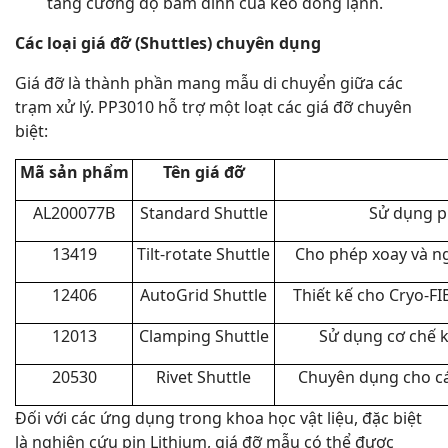
tăng cường độ bám dính của keo đông lạnh.
Các loại giá đỡ (Shuttles) chuyên dụng
Giá đỡ là thành phần mang mẫu di chuyển giữa các
trạm xử lý. PP3010 hỗ trợ một loạt các giá đỡ chuyên
biệt:
Mã sản phẩm
Tên giá đỡ
AL200077B
Standard Shuttle
Sử dụng p
13419
Tilt-rotate Shuttle
Cho phép xoay và n
12406
AutoGrid Shuttle
Thiết kế cho Cryo-FI
12013
Clamping Shuttle
Sử dụng cơ chế k
20530
Rivet Shuttle
Chuyên dụng cho cá
Đối với các ứng dụng trong khoa học vật liệu, đặc biệt
là nghiên cứu pin Lithium, giá đỡ mẫu có thể được