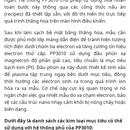
toàn bước này thông qua các công thức nấu ăn
(recipes) đã thiết lập sẵn, với đồ thị hiển thị trực tiếp
quá trình thăng hoa trên màn hình điều khiển.
Sau khi làm sạch bề mặt bằng thăng hoa, mẫu cần
được phủ một lớp màng dẫn điện để tránh hiện tượng
tích điện dưới chùm tia electron và tăng cường tín hiệu
electron thứ cấp. PP3010 sử dụng đầu phún xạ
magnetron độ phân giải cao, tiêu chuẩn là mục tiêu
bạch kim (Pt). Đầu phún xạ này được thiết kế tinh xảo
để plasma tập trung ngay bên dưới mục tiêu, đồng
thời hướng các electron sinh ra trong quá trình ion
hóa ra xa mẫu. Cơ chế này cực kỳ quan trọng vì nó
ngăn chặn việc gia nhiệt mẫu do va chạm electron, bảo
vệ các cấu trúc nano nhạy cảm khỏi bị nóng chảy hoặc
biến dạng.
Dưới đây là danh sách các kim loại mục tiêu có thể
sử dụng với hệ thống phủ của PP3010: