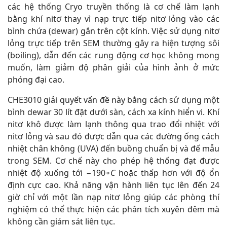
các hệ thống Cryo truyền thống là cơ chế làm lạnh
bằng khí nitơ thay vì nạp trực tiếp nitơ lỏng vào các
bình chứa (dewar) gắn trên cột kính. Việc sử dụng nitơ
lỏng trực tiếp trên SEM thường gây ra hiện tượng sôi
(boiling), dẫn đến các rung động cơ học không mong
muốn, làm giảm độ phân giải của hình ảnh ở mức
phóng đại cao.
CHE3010 giải quyết vấn đề này bằng cách sử dụng một
bình dewar 30 lít đặt dưới sàn, cách xa kính hiển vi. Khí
nitơ khô được làm lạnh thông qua trao đổi nhiệt với
nitơ lỏng và sau đó được dẫn qua các đường ống cách
nhiệt chân không (UVA) đến buồng chuẩn bị và đế mẫu
trong SEM. Cơ chế này cho phép hệ thống đạt được
nhiệt độ xuống tới −190∘
C
hoặc thấp hơn với độ ổn
định cực cao. Khả năng vận hành liên tục lên đến 24
giờ chỉ với một lần nạp nitơ lỏng giúp các phòng thí
nghiệm có thể thực hiện các phân tích xuyên đêm mà
không cần giám sát liên tục.