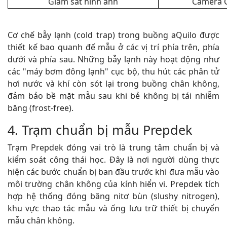
Giám sát hình ảnh
Camera C
Cơ chế bẫy lạnh (cold trap) trong buồng aQuilo được
thiết kế bao quanh đế mẫu ở các vị trí phía trên, phía
dưới và phía sau. Những bẫy lạnh này hoạt động như
các "máy bơm đông lạnh" cục bộ, thu hút các phân tử
hơi nước và khí còn sót lại trong buồng chân không,
đảm bảo bề mặt mẫu sau khi bẻ không bị tái nhiễm
băng (frost-free).
4. Trạm chuẩn bị mẫu Prepdek
Trạm Prepdek đóng vai trò là trung tâm chuẩn bị và
kiểm soát công thái học. Đây là nơi người dùng thực
hiện các bước chuẩn bị ban đầu trước khi đưa mẫu vào
môi trường chân không của kính hiển vi. Prepdek tích
hợp hệ thống đóng băng nitơ bùn (slushy nitrogen),
khu vực thao tác mẫu và ống lưu trữ thiết bị chuyển
mẫu chân không.