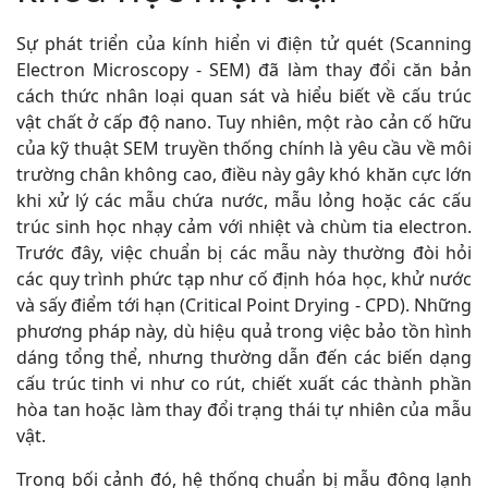
Sự phát triển của kính hiển vi điện tử quét (Scanning
Electron Microscopy - SEM) đã làm thay đổi căn bản
cách thức nhân loại quan sát và hiểu biết về cấu trúc
vật chất ở cấp độ nano. Tuy nhiên, một rào cản cố hữu
của kỹ thuật SEM truyền thống chính là yêu cầu về môi
trường chân không cao, điều này gây khó khăn cực lớn
khi xử lý các mẫu chứa nước, mẫu lỏng hoặc các cấu
trúc sinh học nhạy cảm với nhiệt và chùm tia electron.
Trước đây, việc chuẩn bị các mẫu này thường đòi hỏi
các quy trình phức tạp như cố định hóa học, khử nước
và sấy điểm tới hạn (Critical Point Drying - CPD). Những
phương pháp này, dù hiệu quả trong việc bảo tồn hình
dáng tổng thể, nhưng thường dẫn đến các biến dạng
cấu trúc tinh vi như co rút, chiết xuất các thành phần
hòa tan hoặc làm thay đổi trạng thái tự nhiên của mẫu
vật.
Trong bối cảnh đó, hệ thống chuẩn bị mẫu đông lạnh