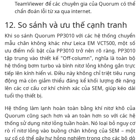
TeamViewer để các chuyên gia của Quorum có thể
chẩn đoán lỗi từ xa qua internet.
12. So sánh và ưu thế cạnh tranh
Khi so sánh Quorum PP3010 với các hệ thống chuyển
mẫu chân không khác như Leica EM VCT500, một số
ưu điểm nổi bật của PP3010 trở nên rõ ràng. PP3010
tập trung vào thiết kế "Off-column", nghĩa là toàn bộ
hệ thống bơm turbo và bình nitơ lỏng không gắn trực
tiếp lên kính hiển vi. Điều này không chỉ triệt tiêu rung
động mà còn giảm thiểu đáng kể khối lượng đè nặng
lên các cơ cấu cơ khí chính xác của SEM, giúp kéo dài
tuổi thọ thiết bị.
Hệ thống làm lạnh hoàn toàn bằng khí nitơ khô của
Quorum cũng sạch hơn và an toàn hơn so với các hệ
thống sử dụng nitơ lỏng tuần hoàn. Nó loại bỏ nguy cơ
rò rỉ nitơ lỏng vào buồng chân không của SEM – một
sự cố có thể gây hư hỏng nghiêm trọng cho các bộ dò