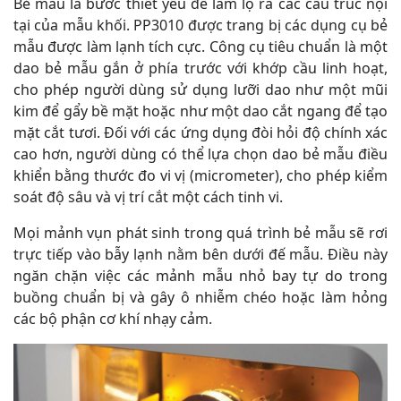
Bẻ mẫu là bước thiết yếu để làm lộ ra các cấu trúc nội
tại của mẫu khối. PP3010 được trang bị các dụng cụ bẻ
mẫu được làm lạnh tích cực. Công cụ tiêu chuẩn là một
dao bẻ mẫu gắn ở phía trước với khớp cầu linh hoạt,
cho phép người dùng sử dụng lưỡi dao như một mũi
kim để gẩy bề mặt hoặc như một dao cắt ngang để tạo
mặt cắt tươi. Đối với các ứng dụng đòi hỏi độ chính xác
cao hơn, người dùng có thể lựa chọn dao bẻ mẫu điều
khiển bằng thước đo vi vị (micrometer), cho phép kiểm
soát độ sâu và vị trí cắt một cách tinh vi.
Mọi mảnh vụn phát sinh trong quá trình bẻ mẫu sẽ rơi
trực tiếp vào bẫy lạnh nằm bên dưới đế mẫu. Điều này
ngăn chặn việc các mảnh mẫu nhỏ bay tự do trong
buồng chuẩn bị và gây ô nhiễm chéo hoặc làm hỏng
các bộ phận cơ khí nhạy cảm.