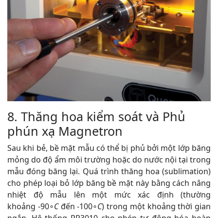
8. Thăng hoa kiểm soát và Phủ
phún xạ Magnetron
Sau khi bẻ, bề mặt mẫu có thể bị phủ bởi một lớp băng
mỏng do độ ẩm môi trường hoặc do nước nội tại trong
mẫu đóng băng lại. Quá trình thăng hoa (sublimation)
cho phép loại bỏ lớp băng bề mặt này bằng cách nâng
nhiệt độ mẫu lên một mức xác định (thường
khoảng -90∘
C
đến -100∘
C
) trong một khoảng thời gian
ngắn. Hệ thống PP3010 cho phép tự động hóa hoàn