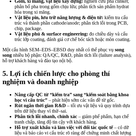
Gốm, xi măng, vật liệu xây dựng:
nghiên cứu pha clinker,
phân bố pha trong gốm chịu lửa; phân tích sản phẩm hydrat
hóa trong xi măng.
Vật liệu pin, lưu trữ năng lượng & điện tử:
kiểm tra cấu
trúc và thành phần cathode/anode; phân tích lỗi trong PCB,
chip, package.
Vật liệu phủ & surface engineering:
đo chiều dày và cấu
trúc lớp coating, đánh giá cơ chế bóc tách hoặc mòn coating.
Một cấu hình SEM–EDS–EBSD duy nhất có thể phục vụ
song
song
nhiều bộ phận: QA/QC, R&D, phân tích lỗi (failure analysis),
hỗ trợ khách hàng và đào tạo nội bộ.
5. Lợi ích chiến lược cho phòng thí
nghiệm và doanh nghiệp
Nâng cấp QC từ “kiểm tra” sang “kiểm soát bằng khoa
học vi cấu trúc”
– phát hiện sớm các vấn đề từ gốc.
Rút ngắn thời gian R&D
– tối ưu vật liệu và quy trình dựa
trên dữ liệu thay vì thử–sai.
Phân tích lỗi nhanh, chính xác
– giảm phế phẩm, hạn chế
tranh chấp, tăng độ tin cậy với khách hàng.
Hỗ trợ xuất khẩu và làm việc với đối tác quốc tế
– có dữ
liệu và báo cáo vi cấu trúc rõ ràng để chứng minh chất lượng