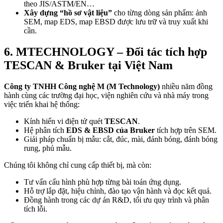
theo JIS/ASTM/EN…
Xây dựng “hồ sơ vật liệu”
cho từng dòng sản phẩm: ảnh
SEM, map EDS, map EBSD được lưu trữ và truy xuất khi
cần.
6. MTECHNOLOGY – Đối tác tích hợp
TESCAN & Bruker tại Việt Nam
Công ty TNHH Công nghệ M (M Technology)
nhiều năm đồng
hành cùng các trường đại học, viện nghiên cứu và nhà máy trong
việc triển khai hệ thống:
Kính hiển vi điện tử quét
TESCAN
.
Hệ phân tích
EDS & EBSD của Bruker
tích hợp trên SEM.
Giải pháp chuẩn bị mẫu: cắt, đúc, mài, đánh bóng, đánh bóng
rung, phủ mẫu.
Chúng tôi không chỉ cung cấp thiết bị, mà còn:
Tư vấn cấu hình phù hợp từng bài toán ứng dụng.
Hỗ trợ lắp đặt, hiệu chỉnh, đào tạo vận hành và đọc kết quả.
Đồng hành trong các dự án R&D, tối ưu quy trình và phân
tích lỗi.