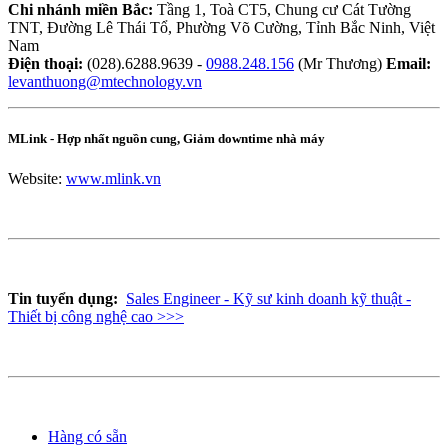
Chi nhánh miền Bắc:
Tầng 1, Toà CT5, Chung cư Cát Tường
TNT, Đường Lê Thái Tổ, Phường Võ Cường, Tỉnh Bắc Ninh, Việt
Nam
Điện thoại:
(028).6288.9639 -
0988.248.156
(Mr Thương)
Email:
levanthuong@mtechnology.vn
MLink - Hợp nhất nguồn cung, Giảm downtime nhà máy
Website:
www.mlink.vn
Tin tuyển dụng:
Sales Engineer - Kỹ sư kinh doanh kỹ thuật -
Thiết bị công nghệ cao >>>
Hàng có sẵn