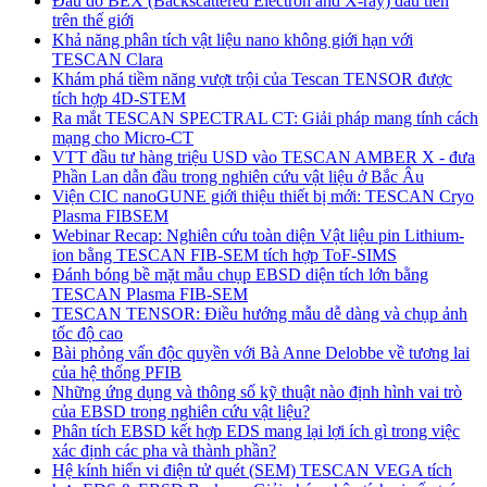
Đầu dò BEX (Backscattered Electron and X-ray) đầu tiên
trên thế giới
Khả năng phân tích vật liệu nano không giới hạn với
TESCAN Clara
Khám phá tiềm năng vượt trội của Tescan TENSOR được
tích hợp 4D-STEM
Ra mắt TESCAN SPECTRAL CT: Giải pháp mang tính cách
mạng cho Micro-CT
VTT đầu tư hàng triệu USD vào TESCAN AMBER X - đưa
Phần Lan dẫn đầu trong nghiên cứu vật liệu ở Bắc Âu
Viện CIC nanoGUNE giới thiệu thiết bị mới: TESCAN Cryo
Plasma FIBSEM
Webinar Recap: Nghiên cứu toàn diện Vật liệu pin Lithium-
ion bằng TESCAN FIB-SEM tích hợp ToF-SIMS
Đánh bóng bề mặt mẫu chụp EBSD diện tích lớn bằng
TESCAN Plasma FIB-SEM
TESCAN TENSOR: Điều hướng mẫu dễ dàng và chụp ảnh
tốc độ cao
Bài phỏng vấn độc quyền với Bà Anne Delobbe về tương lai
của hệ thống PFIB
Những ứng dụng và thông số kỹ thuật nào định hình vai trò
của EBSD trong nghiên cứu vật liệu?
Phân tích EBSD kết hợp EDS mang lại lợi ích gì trong việc
xác định các pha và thành phần?
Hệ kính hiển vi điện tử quét (SEM) TESCAN VEGA tích