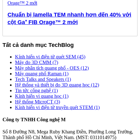
Chuẩn bị lamella TEM nhanh hơn đến 40% với
cột Ga⁺ FIB Orage™ 2 mới
Tất cả danh mục TechBlog
Kính hiển vi điện tử quét SEM (45)
Máy đo 3D CMM (7)
Máy phân tích quang phổ - OES (12)
Máy quang phổ Raman (1)
Tech Talks and Speakers (1)
Hệ thống và thiết bị đo 3D quang học (12)
Tin tức công nghệ (1)
Kính hiển vi quang học (1)
Hệ thống MicroCT (3)
Kính hiển vi điện tử truyền quét STEM (1)
Công ty TNHH Công nghệ M
Số 8 Đường N8, Mega Ruby Khang Điền, Phường Long Trường,
Thành phố Hồ Chí Minh, Việt Nam. (MST: 0311014975)