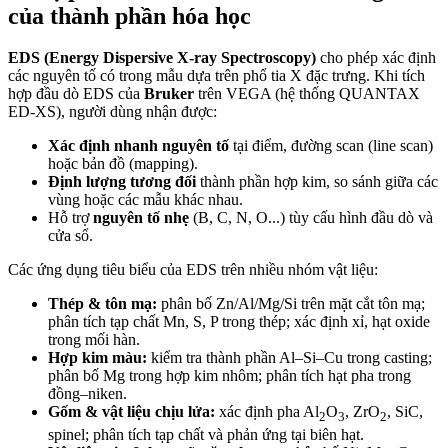
của thành phần hóa học
EDS (Energy Dispersive X-ray Spectroscopy)
cho phép xác định
các nguyên tố có trong mẫu dựa trên phổ tia X đặc trưng. Khi tích
hợp đầu dò EDS của
Bruker
trên VEGA (hệ thống QUANTAX
ED-XS), người dùng nhận được:
Xác định nhanh nguyên tố
tại điểm, đường scan (line scan)
hoặc bản đồ (mapping).
Định lượng tương đối
thành phần hợp kim, so sánh giữa các
vùng hoặc các mẫu khác nhau.
Hỗ trợ
nguyên tố nhẹ
(B, C, N, O...) tùy cấu hình đầu dò và
cửa sổ.
Các ứng dụng tiêu biểu của EDS trên nhiều nhóm vật liệu:
Thép & tôn mạ:
phân bố Zn/Al/Mg/Si trên mặt cắt tôn mạ;
phân tích tạp chất Mn, S, P trong thép; xác định xỉ, hạt oxide
trong mối hàn.
Hợp kim màu:
kiểm tra thành phần Al–Si–Cu trong casting;
phân bố Mg trong hợp kim nhôm; phân tích hạt pha trong
đồng–niken.
Gốm & vật liệu chịu lửa:
xác định pha Al
O
, ZrO
, SiC,
2
3
2
spinel; phân tích tạp chất và phản ứng tại biên hạt.