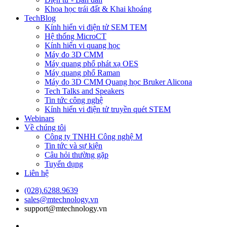
Khoa học trái đất & Khai khoáng
TechBlog
Kính hiển vi điện tử SEM TEM
Hệ thống MicroCT
Kính hiển vi quang học
Máy đo 3D CMM
Máy quang phổ phát xạ OES
Máy quang phổ Raman
Máy đo 3D CMM Quang học Bruker Alicona
Tech Talks and Speakers
Tin tức công nghệ
Kính hiển vi điện tử truyền quét STEM
Webinars
Về chúng tôi
Công ty TNHH Công nghệ M
Tin tức và sự kiện
Câu hỏi thường gặp
Tuyển dụng
Liên hệ
(028).6288.9639
sales@mtechnology.vn
support@mtechnology.vn