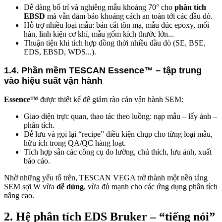
Dễ dàng bố trí và nghiêng mẫu khoảng 70° cho
phân tích
EBSD
mà vẫn đảm bảo khoảng cách an toàn tới các đầu dò.
Hỗ trợ nhiều loại mẫu: bản cắt tôn mạ, mẫu đúc epoxy, mối
hàn, linh kiện cơ khí, mẫu gốm kích thước lớn...
Thuận tiện khi tích hợp đồng thời nhiều đầu dò (SE, BSE,
EDS, EBSD, WDS...).
1.4. Phần mềm TESCAN Essence™ – tập trung
vào hiệu suất vận hành
Essence™
được thiết kế để giảm rào cản vận hành SEM:
Giao diện trực quan, thao tác theo luồng: nạp mẫu – lấy ảnh –
phân tích.
Dễ lưu và gọi lại “recipe” điều kiện chụp cho từng loại mẫu,
hữu ích trong QA/QC hàng loạt.
Tích hợp sẵn các công cụ đo lường, chú thích, lưu ảnh, xuất
báo cáo.
Nhờ những yếu tố trên, TESCAN VEGA trở thành một nền tảng
SEM sợi W vừa
dễ dùng
, vừa đủ mạnh cho các ứng dụng phân tích
nâng cao.
2. Hệ phân tích EDS Bruker – “tiếng nói”