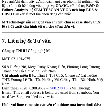
Nếu anh/chị đang xây dựng hoặc nâng cấp phòng thí nghiệm vật
liệu, cần một hệ thống vừa phục vụ
QA/QC
, vừa hỗ trợ
R&D &
Failure Analysis
, hệ
SEM TESCAN VEGA tích hợp EDS &
EBSD Bruker
là một lựa chọn đáng cân nhắc.
M Technology sẵn sàng tư vấn chi tiết, chia sẻ case study thực
tế và đề xuất cấu hình tối ưu cho từng đơn vị.
7. Liên hệ & Tư vấn
Công ty TNHH Công nghệ M
MST: 0311014975
Số 8 Đường N8, Mega Ruby Khang Điền, Phường Long Trường,
Thành phố Hồ Chí Minh, Việt Nam.
Chi nhánh miền Bắc
: Tầng 1, Toà CT5, Chung cư Cát Tường
TNT, Đường Lê Thái Tổ, Phường Võ Cường, Tỉnh Bắc Ninh, Việt
Nam
Điện thoại
: (028).6288.9639 -
0988.248.156
(Mr Thương)
Email
:
This email address is being protected from spambots. You
need JavaScript enabled to view it.
Hoặc vui lòng cung cấp các yêu cầu thông qua form dưới đây: