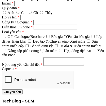
Email
*
Quý danh
*
Anh
Chị
Cô
Thầy
Họ và tên
*
Công ty / Cơ quan
*
Điện thoại / Phone
*
Loại yêu cầu
*
Gửi Catalogue/Brochure
Báo giá / Yêu cầu báo giá
Lắp
đặt & Triển khai
Đào tạo & Chuyển giao công nghệ
Sửa
chữa khẩn cấp
Bảo trì định kỳ
Di dời & Hiệu chỉnh thiết bị
Nâng cấp phần cứng / phần mềm
Hợp đồng dịch vụ
Yêu
cầu khác
Nội dung yêu cầu chi tiết
*
Captcha
*
Gửi yêu cầu
TechBlog - SEM