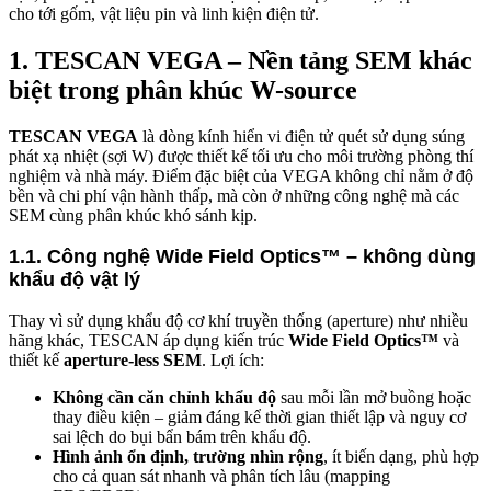
cho tới gốm, vật liệu pin và linh kiện điện tử.
1. TESCAN VEGA – Nền tảng SEM khác
biệt trong phân khúc W-source
TESCAN VEGA
là dòng kính hiển vi điện tử quét sử dụng súng
phát xạ nhiệt (sợi W) được thiết kế tối ưu cho môi trường phòng thí
nghiệm và nhà máy. Điểm đặc biệt của VEGA không chỉ nằm ở độ
bền và chi phí vận hành thấp, mà còn ở những công nghệ mà các
SEM cùng phân khúc khó sánh kịp.
1.1. Công nghệ Wide Field Optics™ – không dùng
khẩu độ vật lý
Thay vì sử dụng khẩu độ cơ khí truyền thống (aperture) như nhiều
hãng khác, TESCAN áp dụng kiến trúc
Wide Field Optics™
và
thiết kế
aperture-less SEM
. Lợi ích:
Không cần căn chỉnh khẩu độ
sau mỗi lần mở buồng hoặc
thay điều kiện – giảm đáng kể thời gian thiết lập và nguy cơ
sai lệch do bụi bẩn bám trên khẩu độ.
Hình ảnh ổn định, trường nhìn rộng
, ít biến dạng, phù hợp
cho cả quan sát nhanh và phân tích lâu (mapping