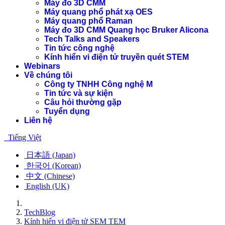
Máy đo 3D CMM
Máy quang phổ phát xạ OES
Máy quang phổ Raman
Máy đo 3D CMM Quang học Bruker Alicona
Tech Talks and Speakers
Tin tức công nghệ
Kính hiển vi điện tử truyền quét STEM
Webinars
Về chúng tôi
Công ty TNHH Công nghệ M
Tin tức và sự kiện
Câu hỏi thường gặp
Tuyển dụng
Liên hệ
Tiếng Việt
日本語 (Japan)
한국어 (Korean)
中文 (Chinese)
English (UK)
TechBlog
Kính hiển vi điện tử SEM TEM