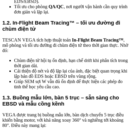
EDS/EBSD).
Tối ưu cho phòng
QA/QC
, nơi người vận hành cần quy trình
đơn giản và lặp lại.
1.2. In-Flight Beam Tracing™ – tối ưu đường đi
chùm điện tử
TESCAN VEGA tích hợp thuật toán
In-Flight Beam Tracing™
,
mô phỏng và tối ưu đường đi chùm điện tử theo thời gian thực. Nhờ
đó:
Chùm điện tử hội tụ ổn định, hạn chế drift khi phân tích trong
thời gian dài.
Cải thiện độ nét và độ lặp lại của ảnh, đặc biệt quan trọng khi
lập bản đồ EDS hoặc EBSD trên vùng rộng.
Giúp SEM sợi W vẫn đủ ổn định để thực hiện các phép đo
tinh thể học yêu cầu cao.
1.3. Buồng mẫu lớn, bàn 5 trục – sẵn sàng cho
EBSD và mẫu cồng kềnh
VEGA được trang bị buồng mẫu lớn, bàn dịch chuyển 5 trục điều
khiển bằng motor, với khả năng xoay 360° và nghiêng tới khoảng
80°. Điều này mang lại: