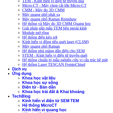
TEM - Kính hiển vi điện tử truyền qua
Micro-CT - Máy chụp cắt lớp Micro-CT
CMM - Máy đo 3D CMM
Máy quang phổ phát xạ
Máy quang phổ Raman Renishaw
Hệ thống và Máy đo 3D CMM Quang học
Giải pháp gắp mẫu TEM bên ngoài kính
Module mở rộng
Hệ thống điện kéo sợi
Kính hiển vi đồng tiêu quét laser (CLSM)
Máy quang phổ Raman
Hệ thống phủ màng dẫn điện cho SEM
STEM - Kính hiển vi điện tử truyền quét
Hệ thống chuẩn bị mẫu nghiên cứu vi cấu trúc bề mặt
Hệ thống Laser TESCAN FemtoChisel
Dịch vụ
Ứng dụng
Khoa học vật liệu
Khoa học sự sống
Điện tử - Bán dẫn
Khoa học trái đất & Khai khoáng
TechBlog
Kính hiển vi điện tử SEM TEM
Hệ thống MicroCT
Kính hiển vi quang học