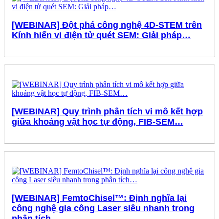
[WEBINAR] Đột phá công nghệ 4D-STEM trên
Kính hiển vi điện tử quét SEM: Giải pháp…
[WEBINAR] Quy trình phân tích vi mô kết hợp
giữa khoáng vật học tự động, FIB-SEM…
[WEBINAR] FemtoChisel™: Định nghĩa lại
công nghệ gia công Laser siêu nhanh trong
phân tích…