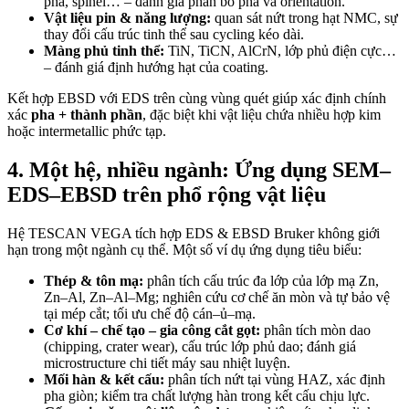
pha, spinel… – đánh giá phân bố pha và orientation.
Vật liệu pin & năng lượng:
quan sát nứt trong hạt NMC, sự
thay đổi cấu trúc tinh thể sau cycling kéo dài.
Màng phủ tinh thể:
TiN, TiCN, AlCrN, lớp phủ điện cực…
– đánh giá định hướng hạt của coating.
Kết hợp EBSD với EDS trên cùng vùng quét giúp xác định chính
xác
pha + thành phần
, đặc biệt khi vật liệu chứa nhiều hợp kim
hoặc intermetallic phức tạp.
4. Một hệ, nhiều ngành: Ứng dụng SEM–
EDS–EBSD trên phổ rộng vật liệu
Hệ TESCAN VEGA tích hợp EDS & EBSD Bruker không giới
hạn trong một ngành cụ thể. Một số ví dụ ứng dụng tiêu biểu:
Thép & tôn mạ:
phân tích cấu trúc đa lớp của lớp mạ Zn,
Zn–Al, Zn–Al–Mg; nghiên cứu cơ chế ăn mòn và tự bảo vệ
tại mép cắt; tối ưu chế độ cán–ủ–mạ.
Cơ khí – chế tạo – gia công cắt gọt:
phân tích mòn dao
(chipping, crater wear), cấu trúc lớp phủ dao; đánh giá
microstructure chi tiết máy sau nhiệt luyện.
Mối hàn & kết cấu:
phân tích nứt tại vùng HAZ, xác định
pha giòn; kiểm tra chất lượng hàn trong kết cấu chịu lực.