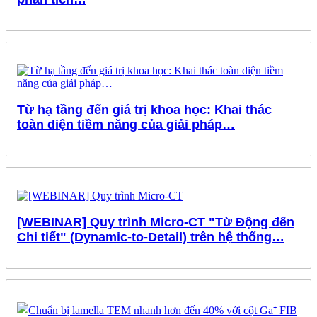
Từ hạ tầng đến giá trị khoa học: Khai thác
toàn diện tiềm năng của giải pháp…
[WEBINAR] Quy trình Micro-CT "Từ Động đến
Chi tiết" (Dynamic-to-Detail) trên hệ thống…