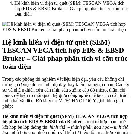
Hệ kính hiển vi điện tử quét (SEM) TESCAN VEGA tích
hợp EDS & EBSD Bruker – Giải pháp phân tích vi cấu trúc
toàn diện
Hệ kính hiển vi điện tử quét (SEM)
TESCAN VEGA tích hợp EDS & EBSD
Bruker – Giải pháp phân tích vi cấu trúc
toàn diện
Trong các phòng thí nghiệm vật liệu hiện đại, yêu cầu không chỉ
dừng lại ở việc đo cơ tính, độ dày, hay kiểm tra ngoại quan. Các kỹ
sư và nhà nghiên cứu cần nhìn sâu xuống cấp độ micro, thậm chí
nano, để hiểu rõ mối quan hệ giữa công nghệ chế tạo – vi cấu trúc –
tính chất vật liệu. Đó là lý do MTECHNOLOGY giới thiệu giải
pháp:
Hệ kính hiển vi điện tử quét (SEM) TESCAN VEGA tích hợp
hệ phân tích EDS & EBSD của Bruker
– một tổ hợp mạnh mẽ
kết hợp ba lớp thông tin:
hình thái – thành phần hóa học – tinh thể
học
, phù hợp cho nhiều nhóm vật liệu từ thép, tôn mạ, hợp kim màu