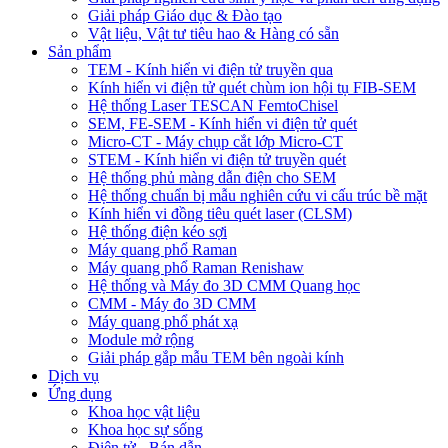
Giải pháp Giáo dục & Đào tạo
Vật liệu, Vật tư tiêu hao & Hàng có sẵn
Sản phẩm
TEM - Kính hiển vi điện tử truyền qua
Kính hiển vi điện tử quét chùm ion hội tụ FIB-SEM
Hệ thống Laser TESCAN FemtoChisel
SEM, FE-SEM - Kính hiển vi điện tử quét
Micro-CT - Máy chụp cắt lớp Micro-CT
STEM - Kính hiển vi điện tử truyền quét
Hệ thống phủ màng dẫn điện cho SEM
Hệ thống chuẩn bị mẫu nghiên cứu vi cấu trúc bề mặt
Kính hiển vi đồng tiêu quét laser (CLSM)
Hệ thống điện kéo sợi
Máy quang phổ Raman
Máy quang phổ Raman Renishaw
Hệ thống và Máy đo 3D CMM Quang học
CMM - Máy đo 3D CMM
Máy quang phổ phát xạ
Module mở rộng
Giải pháp gắp mẫu TEM bên ngoài kính
Dịch vụ
Ứng dụng
Khoa học vật liệu
Khoa học sự sống
Điện tử - Bán dẫn