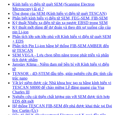
Kính hiển vi điện tử quét SEM (Scanning Electron
Microscopy) là gì ?
Ứng dụng của SEM (Kính hiển vi điện tử quét TESCAN)
Phân biệt kính hiển vi điện tử SEM, FEG-SEM, FIB-SEM
Kỹ thuật Nhiễu xạ điện tử tán xạ ngược EBSD trong SEM
Kỹ thuật mới dùng để dự đoán và theo dõi sự xuống cấp của
pin Li-ion
Phân tích lớp sơn lớp phủ với Kính hiển vi điện tử quét SEM
+ EDS
Phân tích Pin Li-ion bằng hệ thống FIB-SEM AMBER đến
từ TESCAN
SEM VEGA - Lựa chọn tiềm năng trong phát triển và phân
tích dược phẩm
Jaroslav Klima - Niềm đam mê bền bỉ với Kính hiển vi điện
tử
TENSOR - 4D-STEM đầu tiên, giúp nghiên cứu đặc tính cấu
trúc nano
Vật kỷ niệm được các Nhà khoa học tạo ra bằng kính hiển vi
TESCAN S8000 để chào mừng Lễ đăng quang của Vua
Charles III
Nghiên cứu cải thiện chất lượng pin với SEM được tích hợp
EDS đời mới
Hệ thống TESCAN FIB-SEM đột phá được khai thác tại Đại
học Curtin (Úc)