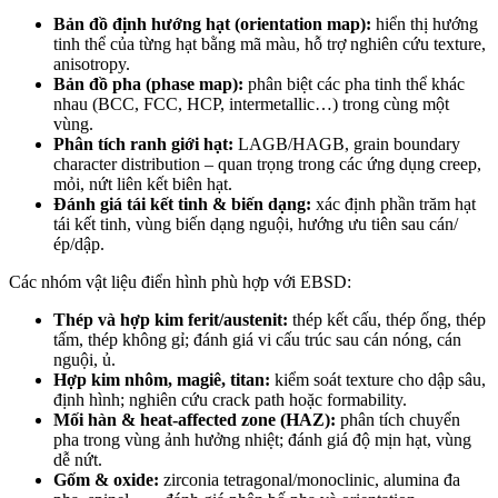
Bản đồ định hướng hạt (orientation map):
hiển thị hướng
tinh thể của từng hạt bằng mã màu, hỗ trợ nghiên cứu texture,
anisotropy.
Bản đồ pha (phase map):
phân biệt các pha tinh thể khác
nhau (BCC, FCC, HCP, intermetallic…) trong cùng một
vùng.
Phân tích ranh giới hạt:
LAGB/HAGB, grain boundary
character distribution – quan trọng trong các ứng dụng creep,
mỏi, nứt liên kết biên hạt.
Đánh giá tái kết tinh & biến dạng:
xác định phần trăm hạt
tái kết tinh, vùng biến dạng nguội, hướng ưu tiên sau cán/
ép/dập.
Các nhóm vật liệu điển hình phù hợp với EBSD:
Thép và hợp kim ferit/austenit:
thép kết cấu, thép ống, thép
tấm, thép không gỉ; đánh giá vi cấu trúc sau cán nóng, cán
nguội, ủ.
Hợp kim nhôm, magiê, titan:
kiểm soát texture cho dập sâu,
định hình; nghiên cứu crack path hoặc formability.
Mối hàn & heat-affected zone (HAZ):
phân tích chuyển
pha trong vùng ảnh hưởng nhiệt; đánh giá độ mịn hạt, vùng
dễ nứt.
Gốm & oxide:
zirconia tetragonal/monoclinic, alumina đa