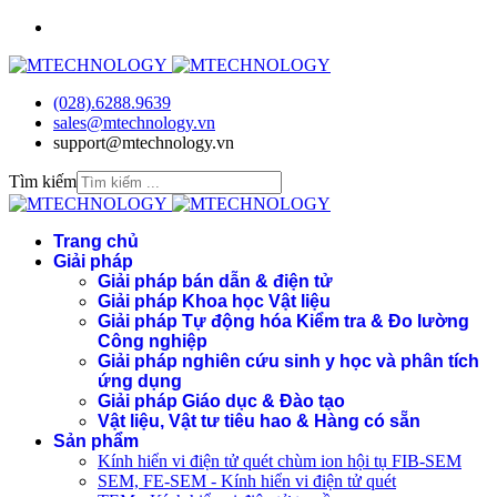
(028).6288.9639
sales@mtechnology.vn
support@mtechnology.vn
Tìm kiếm
Trang chủ
Giải pháp
Giải pháp bán dẫn & điện tử
Giải pháp Khoa học Vật liệu
Giải pháp Tự động hóa Kiểm tra & Đo lường
Công nghiệp
Giải pháp nghiên cứu sinh y học và phân tích
ứng dụng
Giải pháp Giáo dục & Đào tạo
Vật liệu, Vật tư tiêu hao & Hàng có sẵn
Sản phẩm
Kính hiển vi điện tử quét chùm ion hội tụ FIB-SEM
SEM, FE-SEM - Kính hiển vi điện tử quét