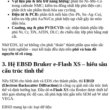
Vật liệu pin & lưu trữ năng lượng:
phân bố Ni–Mn–Co
trong cathode NMC; kiểm tra đồng nhất lớp phủ điện cực;
phân tích sản phẩm thoái hóa sau cycling.
Điện tử & PCB:
phân tích mối hàn (Sn–Pb, Sn–Ag–Cu),
kiểm tra lớp phủ Au/Ni/Cu; phát hiện tạp chất gây ăn mòn
điện hóa.
Coating, mạ & phủ PVD/CVD:
xác nhận thành phần lớp
phủ Ni, Cr, TiN, AlTiN, DLC; đo chiều dày lớp phủ bằng mặt
cắt.
Nhờ EDS, kỹ sư không còn phải “đoán” thành phần qua màu sắc
hay kinh nghiệm – mọi kết luận đều dựa trên
phổ và bản đồ
nguyên tố rõ ràng
.
3. Hệ EBSD Bruker e-Flash XS – hiểu sâu
cấu trúc tinh thể
Nếu SEM cho hình ảnh và EDS cho thành phần, thì
EBSD
(Electron Backscatter Diffraction)
là công cụ giải mã cấu trúc tinh
thể và định hướng hạt. Đầu dò
e-Flash XS
của Bruker được thiết kế
nhỏ gọn nhưng tốc độ cao, rất phù hợp khi gắn trên SEM sợi W như
VEGA.
EBSD mang lại các loại dữ liệu: