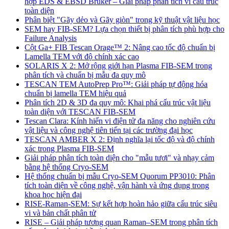
hợp EDS & EBSD Bruker – Giải pháp phân tích vi cấu trúc
toàn diện
Phân biệt "Gãy dẻo và Gãy giòn" trong kỹ thuật vật liệu học
SEM hay FIB-SEM? Lựa chọn thiết bị phân tích phù hợp cho
Failure Analysis
Cột Ga+ FIB Tescan Orage™ 2: Nâng cao tốc độ chuẩn bị
Lamella TEM với độ chính xác cao
SOLARIS X 2: Mở rộng giới hạn Plasma FIB-SEM trong
phân tích và chuẩn bị mẫu đa quy mô
TESCAN TEM AutoPrep Pro™: Giải pháp tự động hóa
chuẩn bị lamella TEM hiệu quả
Phân tích 2D & 3D đa quy mô: Khai phá cấu trúc vật liệu
toàn diện với TESCAN FIB-SEM
Tescan Clara: Kính hiển vi điện tử đa năng cho nghiên cứu
vật liệu và công nghệ tiên tiến tại các trường đại học
TESCAN AMBER X 2: Định nghĩa lại tốc độ và độ chính
xác trong Plasma FIB-SEM
Giải pháp phân tích toàn diện cho "mẫu tươi" và nhạy cảm
bằng hệ thống Cryo-SEM
Hệ thống chuẩn bị mẫu Cryo-SEM Quorum PP3010: Phân
tích toàn diện về công nghệ, vận hành và ứng dụng trong
khoa học hiện đại
RISE-Raman-SEM: Sự kết hợp hoàn hảo giữa cấu trúc siêu
vi và bản chất phân tử
RISE – Giải pháp tương quan Raman–SEM trong phân tích