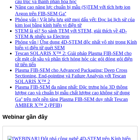
cấu trúc và thành phần hóa học
Nâng cao năng lực chuẩn bị mẫu (S)TEM với tích hợp ion
Argon trên FIB-SEM Ga⁺
Phỏng vấn | Vật liệu lưu giữ mọi dấu vết: Đọc lại lịch sử của
kim loại bằng kính hiển vi điện tử
STEM là gì? So sánh TEM với STEM, giải thích về 4D-
STEM & nhiễu xạ Electron
Phỏng vấn | Ứng dụng 4D-STEM độc nhất vô nhị trong Kính
hiển vi điện tử quét SEM
Tescan SOLARIS X™ 2: Giải pháp Plasma FIB-SEM cho
cắt mặt cắt sâu và phân tích hỏng hóc các gói đóng gói điện
tử tiên tiến
Plasma FIB-SEM cho Advanced Packaging: Deep Cross
Sectioning, End-pointing và Failure Analysis với Tescan
SOLARIS X™ 2
Plasma FIB-SEM đa năng nhất: Đặc trưng hóa 3D thông
lượng cao và chuẩn bị mẫu chất lượng cao không sử dụng
Ga⁺ trên một nền tảng Plasma FIB-SEM duy nhất Tescan
AMBER X™ 2 (PFIB)
Webinar gần đây