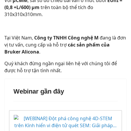
Với
µCMM
, sai số đo chiều dài vẫn ở mức dưới
EUnI =
(0,8 +L/600) µm
trên toàn bộ thể tích đo
310x310x310mm.
Tại Việt Nam,
Công ty TNHH Công nghệ M
đang là đơn
vị tư vấn, cung cấp và hỗ trợ
các sản phẩm của
Bruker Alicona
.
Quý khách đừng ngần ngại liên hệ với chúng tôi để
được hỗ trợ tận tình nhất.
Webinar gần đây