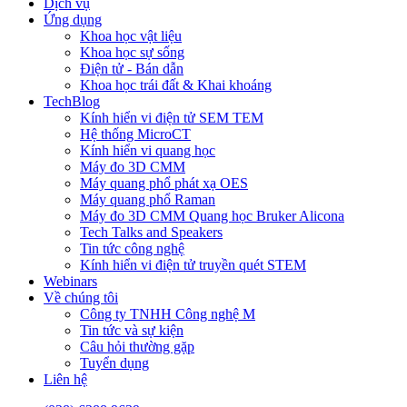
Dịch vụ
Ứng dụng
Khoa học vật liệu
Khoa học sự sống
Điện tử - Bán dẫn
Khoa học trái đất & Khai khoáng
TechBlog
Kính hiển vi điện tử SEM TEM
Hệ thống MicroCT
Kính hiển vi quang học
Máy đo 3D CMM
Máy quang phổ phát xạ OES
Máy quang phổ Raman
Máy đo 3D CMM Quang học Bruker Alicona
Tech Talks and Speakers
Tin tức công nghệ
Kính hiển vi điện tử truyền quét STEM
Webinars
Về chúng tôi
Công ty TNHH Công nghệ M
Tin tức và sự kiện
Câu hỏi thường gặp
Tuyển dụng
Liên hệ