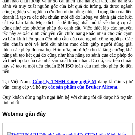
đảm bảo chất lượng và từ đó cải thiện khả năng tái tạo, khả năng so
sánh và truy xuất nguồn gốc của kết quả đo lường, đã được ngành
công nghiệp và nghiên cứu đón nhận nồng nhiệt. Trọng tâm của liên
doanh là tạo ra các tiêu chuẩn mới để đo lường và đánh giá các lưỡi
cắt và bán kính. Mục đích là để thống nhất mô tả về dụng cụ cắt
cũng như các phương pháp đo cạnh cắt. Việc thiết lập các nguyên
tắc này sẽ xác định các yêu cầu chức năng khác nhau cho các cạnh
và bán kính liên quan đến nhu cầu của các ngành công nghiệp. Các
tiêu chuẩn mới về lưỡi cắt nhằm mục đích giúp người dùng giải
thích các phép đo của họ. Hơn nữa, nó được cho là tăng cường khả
năng tái tạo kết quả đo cũng như khả năng so sánh của các phép đo
và thiết bị đo của các nhà sản xuất khác nhau. Do đó, các tiêu chuẩn
này sẽ tạo ra một tiêu chuẩn
EN ISO
toàn cầu mới cho phép đo tiên
tiến.
Tại Việt Nam,
Công ty TNHH Công nghệ M
đang là đơn vị tư
vấn, cung cấp và hỗ trợ
các sản phẩm của Bruker Alicona
.
Quý khách đừng ngần ngại liên hệ với chúng tôi để được hỗ trợ tận
tình nhất.
Webinar gần đây