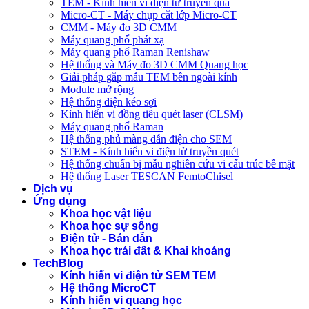
TEM - Kính hiển vi điện tử truyền qua
Micro-CT - Máy chụp cắt lớp Micro-CT
CMM - Máy đo 3D CMM
Máy quang phổ phát xạ
Máy quang phổ Raman Renishaw
Hệ thống và Máy đo 3D CMM Quang học
Giải pháp gắp mẫu TEM bên ngoài kính
Module mở rộng
Hệ thống điện kéo sợi
Kính hiển vi đồng tiêu quét laser (CLSM)
Máy quang phổ Raman
Hệ thống phủ màng dẫn điện cho SEM
STEM - Kính hiển vi điện tử truyền quét
Hệ thống chuẩn bị mẫu nghiên cứu vi cấu trúc bề mặt
Hệ thống Laser TESCAN FemtoChisel
Dịch vụ
Ứng dụng
Khoa học vật liệu
Khoa học sự sống
Điện tử - Bán dẫn
Khoa học trái đất & Khai khoáng
TechBlog
Kính hiển vi điện tử SEM TEM
Hệ thống MicroCT
Kính hiển vi quang học