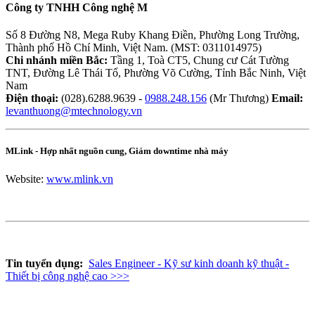
Công ty TNHH Công nghệ M
Số 8 Đường N8, Mega Ruby Khang Điền, Phường Long Trường,
Thành phố Hồ Chí Minh, Việt Nam. (MST: 0311014975)
Chi nhánh miền Bắc:
Tầng 1, Toà CT5, Chung cư Cát Tường
TNT, Đường Lê Thái Tổ, Phường Võ Cường, Tỉnh Bắc Ninh, Việt
Nam
Điện thoại:
(028).6288.9639 -
0988.248.156
(Mr Thương)
Email:
levanthuong@mtechnology.vn
MLink - Hợp nhất nguồn cung, Giảm downtime nhà máy
Website:
www.mlink.vn
Tin tuyển dụng:
Sales Engineer - Kỹ sư kinh doanh kỹ thuật -
Thiết bị công nghệ cao >>>