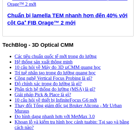
Chuẩn bị lamella TEM nhanh hơn đến 40% với
cột Ga⁺ FIB Orage™ 2 mới
TechBlog - 3D Optical CMM
Các tiêu chuẩn quốc tế mới trong đo lường
Hệ thống sản xuất thông minh
10 câu hỏi về Máy đo 3D µCMM quang học
Trí tuệ nhân tạo trong đo lường quang học
Công nghệ Vertical Focus Probing là gì?
Độ chính xác trong đo lường là gì?
Phân tích hệ thống đo lường (MSA) là gì?
Giải pháp Pick & Place là gì?
10 câu hỏi về thiết bị InfiniteFocus G6 mới
Thay đổi Tổng giám đốc tại Bruker Alicona - Mr Urban
Muraus
Đo hình dạng nhanh hơn với MetMax 3.0
Khoan lỗ và kiểm tra hình học cánh tuabin: Tại sao và bằng
cách nào?