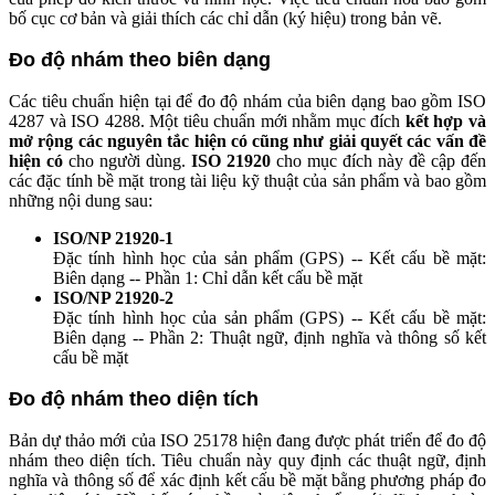
bố cục cơ bản và giải thích các chỉ dẫn (ký hiệu) trong bản vẽ.
Đo độ nhám theo biên dạng
Các tiêu chuẩn hiện tại để đo độ nhám của biên dạng bao gồm ISO
4287 và ISO 4288. Một tiêu chuẩn mới nhằm mục đích
kết hợp và
mở rộng các nguyên tắc hiện có cũng như giải quyết các vấn đề
hiện có
cho người dùng.
ISO 21920
cho mục đích này đề cập đến
các đặc tính bề mặt trong tài liệu kỹ thuật của sản phẩm và bao gồm
những nội dung sau:
ISO/NP 21920-1
Đặc tính hình học của sản phẩm (GPS) -- Kết cấu bề mặt:
Biên dạng -- Phần 1: Chỉ dẫn kết cấu bề mặt
ISO/NP 21920-2
Đặc tính hình học của sản phẩm (GPS) -- Kết cấu bề mặt:
Biên dạng -- Phần 2: Thuật ngữ, định nghĩa và thông số kết
cấu bề mặt
Đo độ nhám theo diện tích
Bản dự thảo mới của ISO 25178 hiện đang được phát triển để đo độ
nhám theo diện tích. Tiêu chuẩn này quy định các thuật ngữ, định
nghĩa và thông số để xác định kết cấu bề mặt bằng phương pháp đo