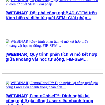
[WEBINAR] Đột phá công nghệ 4D-STEM trên
Kính hiển vi điện tử quét SEM: Giải pháp…
[WEBINAR] Quy trình phân tích vi mô kết hợp
giữa khoáng vật học tự động, FIB-SEM…
[WEBINAR] FemtoChisel™: Định nghĩa lại
công nghệ gia công Laser siêu nhanh trong