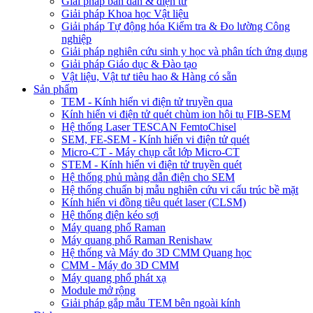
Giải pháp bán dẫn & điện tử
Giải pháp Khoa học Vật liệu
Giải pháp Tự động hóa Kiểm tra & Đo lường Công
nghiệp
Giải pháp nghiên cứu sinh y học và phân tích ứng dụng
Giải pháp Giáo dục & Đào tạo
Vật liệu, Vật tư tiêu hao & Hàng có sẵn
Sản phẩm
TEM - Kính hiển vi điện tử truyền qua
Kính hiển vi điện tử quét chùm ion hội tụ FIB-SEM
Hệ thống Laser TESCAN FemtoChisel
SEM, FE-SEM - Kính hiển vi điện tử quét
Micro-CT - Máy chụp cắt lớp Micro-CT
STEM - Kính hiển vi điện tử truyền quét
Hệ thống phủ màng dẫn điện cho SEM
Hệ thống chuẩn bị mẫu nghiên cứu vi cấu trúc bề mặt
Kính hiển vi đồng tiêu quét laser (CLSM)
Hệ thống điện kéo sợi
Máy quang phổ Raman
Máy quang phổ Raman Renishaw
Hệ thống và Máy đo 3D CMM Quang học
CMM - Máy đo 3D CMM
Máy quang phổ phát xạ
Module mở rộng
Giải pháp gắp mẫu TEM bên ngoài kính