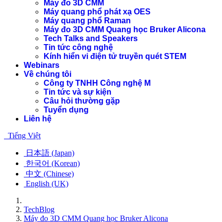
Máy đo 3D CMM
Máy quang phổ phát xạ OES
Máy quang phổ Raman
Máy đo 3D CMM Quang học Bruker Alicona
Tech Talks and Speakers
Tin tức công nghệ
Kính hiển vi điện tử truyền quét STEM
Webinars
Về chúng tôi
Công ty TNHH Công nghệ M
Tin tức và sự kiện
Câu hỏi thường gặp
Tuyển dụng
Liên hệ
Tiếng Việt
日本語 (Japan)
한국어 (Korean)
中文 (Chinese)
English (UK)
TechBlog
Máy đo 3D CMM Quang học Bruker Alicona