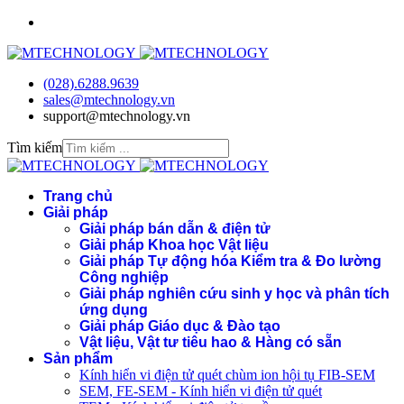
(028).6288.9639
sales@mtechnology.vn
support@mtechnology.vn
Tìm kiếm
Trang chủ
Giải pháp
Giải pháp bán dẫn & điện tử
Giải pháp Khoa học Vật liệu
Giải pháp Tự động hóa Kiểm tra & Đo lường
Công nghiệp
Giải pháp nghiên cứu sinh y học và phân tích
ứng dụng
Giải pháp Giáo dục & Đào tạo
Vật liệu, Vật tư tiêu hao & Hàng có sẵn
Sản phẩm
Kính hiển vi điện tử quét chùm ion hội tụ FIB-SEM
SEM, FE-SEM - Kính hiển vi điện tử quét