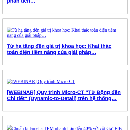
phân tích…
Từ hạ tầng đến giá trị khoa học: Khai thác
toàn diện tiềm năng của giải pháp…
[WEBINAR] Quy trình Micro-CT "Từ Động đến
Chi tiết" (Dynamic-to-Detail) trên hệ thống…