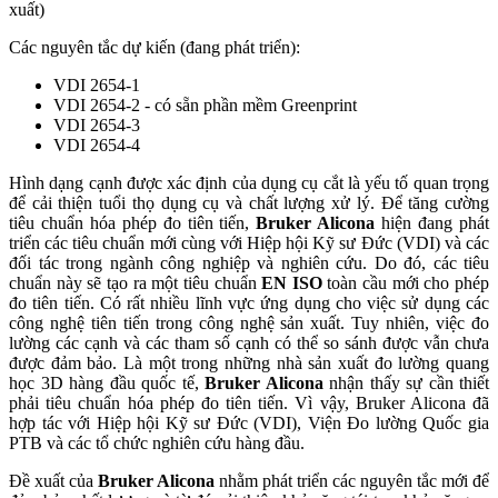
xuất)
Các nguyên tắc dự kiến (đang phát triển):
VDI 2654-1
VDI 2654-2 - có sẵn phần mềm Greenprint
VDI 2654-3
VDI 2654-4
Hình dạng cạnh được xác định của dụng cụ cắt là yếu tố quan trọng
để cải thiện tuổi thọ dụng cụ và chất lượng xử lý. Để tăng cường
tiêu chuẩn hóa phép đo tiên tiến,
Bruker Alicona
hiện đang phát
triển các tiêu chuẩn mới cùng với Hiệp hội Kỹ sư Đức (VDI) và các
đối tác trong ngành công nghiệp và nghiên cứu. Do đó, các tiêu
chuẩn này sẽ tạo ra một tiêu chuẩn
EN ISO
toàn cầu mới cho phép
đo tiên tiến. Có rất nhiều lĩnh vực ứng dụng cho việc sử dụng các
công nghệ tiên tiến trong công nghệ sản xuất. Tuy nhiên, việc đo
lường các cạnh và các tham số cạnh có thể so sánh được vẫn chưa
được đảm bảo. Là một trong những nhà sản xuất đo lường quang
học 3D hàng đầu quốc tế,
Bruker Alicona
nhận thấy sự cần thiết
phải tiêu chuẩn hóa phép đo tiên tiến. Vì vậy, Bruker Alicona đã
hợp tác với Hiệp hội Kỹ sư Đức (VDI), Viện Đo lường Quốc gia
PTB và các tổ chức nghiên cứu hàng đầu.
Đề xuất của
Bruker Alicona
nhằm phát triển các nguyên tắc mới để