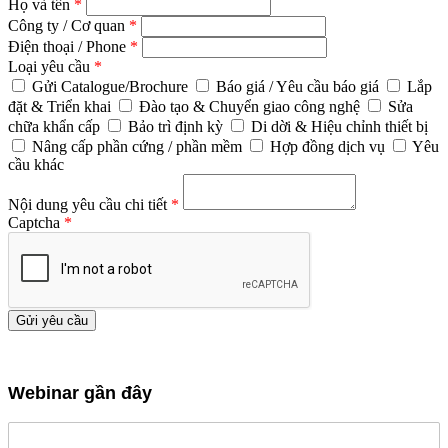
Họ và tên
*
Công ty / Cơ quan
*
Điện thoại / Phone
*
Loại yêu cầu
*
Gửi Catalogue/Brochure
Báo giá / Yêu cầu báo giá
Lắp
đặt & Triển khai
Đào tạo & Chuyển giao công nghệ
Sửa
chữa khẩn cấp
Bảo trì định kỳ
Di dời & Hiệu chỉnh thiết bị
Nâng cấp phần cứng / phần mềm
Hợp đồng dịch vụ
Yêu
cầu khác
Nội dung yêu cầu chi tiết
*
Captcha
*
Gửi yêu cầu
Webinar gần đây