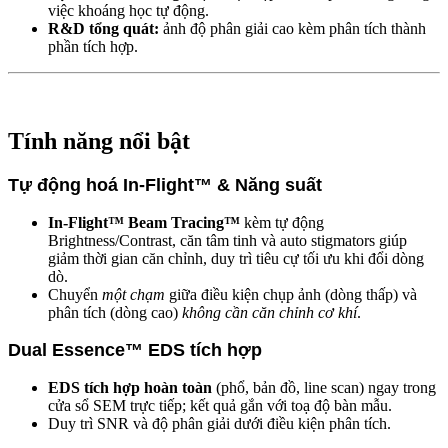
việc khoáng học tự động.
R&D tổng quát:
ảnh độ phân giải cao kèm phân tích thành
phần tích hợp.
Tính năng nổi bật
Tự động hoá In-Flight™ & Năng suất
In-Flight™ Beam Tracing™
kèm tự động
Brightness/Contrast, căn tâm tinh và auto stigmators giúp
giảm thời gian căn chỉnh, duy trì tiêu cự tối ưu khi đổi dòng
dò.
Chuyển
một chạm
giữa điều kiện chụp ảnh (dòng thấp) và
phân tích (dòng cao)
không cần căn chỉnh cơ khí
.
Dual Essence™ EDS tích hợp
EDS tích hợp hoàn toàn
(phổ, bản đồ, line scan) ngay trong
cửa sổ SEM trực tiếp; kết quả gắn với toạ độ bàn mẫu.
Duy trì SNR và độ phân giải dưới điều kiện phân tích.