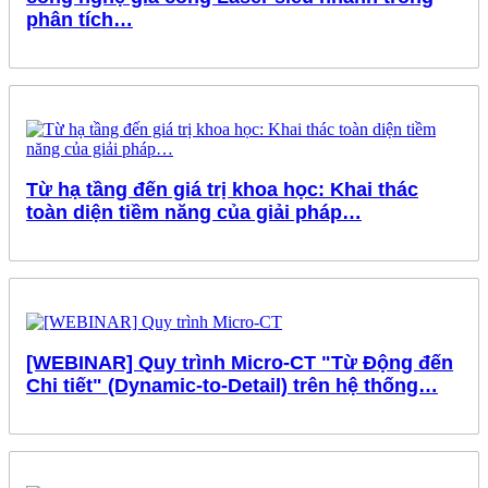
phân tích…
Từ hạ tầng đến giá trị khoa học: Khai thác
toàn diện tiềm năng của giải pháp…
[WEBINAR] Quy trình Micro-CT "Từ Động đến
Chi tiết" (Dynamic-to-Detail) trên hệ thống…