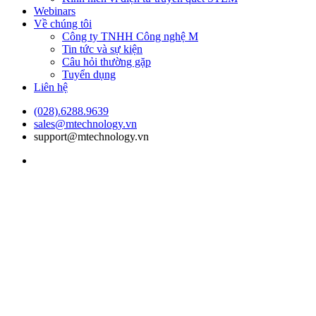
Webinars
Về chúng tôi
Công ty TNHH Công nghệ M
Tin tức và sự kiện
Câu hỏi thường gặp
Tuyển dụng
Liên hệ
(028).6288.9639
sales@mtechnology.vn
support@mtechnology.vn