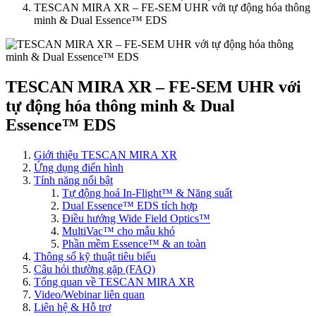
TESCAN MIRA XR – FE-SEM UHR với tự động hóa thông
minh & Dual Essence™ EDS
TESCAN MIRA XR – FE-SEM UHR với
tự động hóa thông minh & Dual
Essence™ EDS
Giới thiệu TESCAN MIRA XR
Ứng dụng điển hình
Tính năng nổi bật
Tự động hoá In-Flight™ & Năng suất
Dual Essence™ EDS tích hợp
Điều hướng Wide Field Optics™
MultiVac™ cho mẫu khó
Phần mềm Essence™ & an toàn
Thông số kỹ thuật tiêu biểu
Câu hỏi thường gặp (FAQ)
Tổng quan về TESCAN MIRA XR
Video/Webinar liên quan
Liên hệ & Hỗ trợ