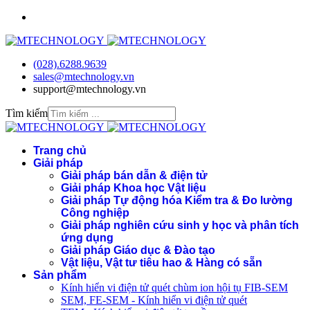
(028).6288.9639
sales@mtechnology.vn
support@mtechnology.vn
Tìm kiếm
Trang chủ
Giải pháp
Giải pháp bán dẫn & điện tử
Giải pháp Khoa học Vật liệu
Giải pháp Tự động hóa Kiểm tra & Đo lường
Công nghiệp
Giải pháp nghiên cứu sinh y học và phân tích
ứng dụng
Giải pháp Giáo dục & Đào tạo
Vật liệu, Vật tư tiêu hao & Hàng có sẵn
Sản phẩm
Kính hiển vi điện tử quét chùm ion hội tụ FIB-SEM
SEM, FE-SEM - Kính hiển vi điện tử quét