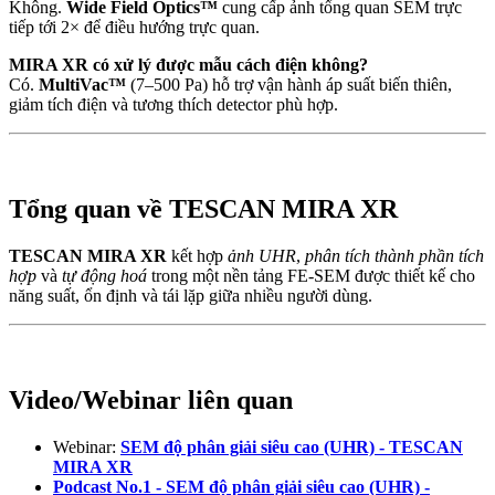
Không.
Wide Field Optics™
cung cấp ảnh tổng quan SEM trực
tiếp tới 2× để điều hướng trực quan.
MIRA XR có xử lý được mẫu cách điện không?
Có.
MultiVac™
(7–500 Pa) hỗ trợ vận hành áp suất biến thiên,
giảm tích điện và tương thích detector phù hợp.
Tổng quan về TESCAN MIRA XR
TESCAN MIRA XR
kết hợp
ảnh UHR
,
phân tích thành phần tích
hợp
và
tự động hoá
trong một nền tảng FE-SEM được thiết kế cho
năng suất, ổn định và tái lặp giữa nhiều người dùng.
Video/Webinar liên quan
Webinar:
SEM độ phân giải siêu cao (UHR) - TESCAN
MIRA XR
Podcast No.1 - SEM độ phân giải siêu cao (UHR) -