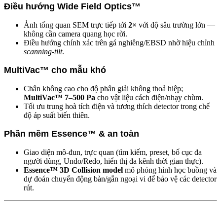
Điều hướng Wide Field Optics™
Ảnh tổng quan SEM trực tiếp tới
2×
với độ sâu trường lớn —
không cần camera quang học rời.
Điều hướng chính xác trên gá nghiêng/EBSD nhờ hiệu chỉnh
scanning-tilt
.
MultiVac™ cho mẫu khó
Chân không cao cho độ phân giải không thoả hiệp;
MultiVac™ 7–500 Pa
cho vật liệu cách điện/nhạy chùm.
Tối ưu trung hoà tích điện và tương thích detector trong chế
độ áp suất biến thiên.
Phần mềm Essence™ & an toàn
Giao diện mô-đun, trực quan (tìm kiếm, preset, bố cục đa
người dùng, Undo/Redo, hiển thị đa kênh thời gian thực).
Essence™ 3D Collision model
mô phỏng hình học buồng và
dự đoán chuyển động bàn/gắn ngoại vi để bảo vệ các detector
rút.