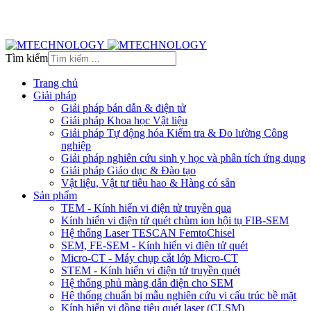
Tìm kiếm
Trang chủ
Giải pháp
Giải pháp bán dẫn & điện tử
Giải pháp Khoa học Vật liệu
Giải pháp Tự động hóa Kiểm tra & Đo lường Công
nghiệp
Giải pháp nghiên cứu sinh y học và phân tích ứng dụng
Giải pháp Giáo dục & Đào tạo
Vật liệu, Vật tư tiêu hao & Hàng có sẵn
Sản phẩm
TEM - Kính hiển vi điện tử truyền qua
Kính hiển vi điện tử quét chùm ion hội tụ FIB-SEM
Hệ thống Laser TESCAN FemtoChisel
SEM, FE-SEM - Kính hiển vi điện tử quét
Micro-CT - Máy chụp cắt lớp Micro-CT
STEM - Kính hiển vi điện tử truyền quét
Hệ thống phủ màng dẫn điện cho SEM
Hệ thống chuẩn bị mẫu nghiên cứu vi cấu trúc bề mặt
Kính hiển vi đồng tiêu quét laser (CLSM)