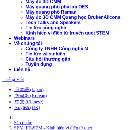
Máy đo 3D CMM
Máy quang phổ phát xạ OES
Máy quang phổ Raman
Máy đo 3D CMM Quang học Bruker Alicona
Tech Talks and Speakers
Tin tức công nghệ
Kính hiển vi điện tử truyền quét STEM
Webinars
Về chúng tôi
Công ty TNHH Công nghệ M
Tin tức và sự kiện
Câu hỏi thường gặp
Tuyển dụng
Liên hệ
Tiếng Việt
日本語 (Japan)
한국어 (Korean)
中文 (Chinese)
English (UK)
Sản phẩm
SEM, FE-SEM - Kính hiển vi điện tử quét