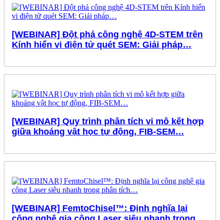
[WEBINAR] Đột phá công nghệ 4D-STEM trên
Kính hiển vi điện tử quét SEM: Giải pháp…
[WEBINAR] Quy trình phân tích vi mô kết hợp
giữa khoáng vật học tự động, FIB-SEM…
[WEBINAR] FemtoChisel™: Định nghĩa lại
công nghệ gia công Laser siêu nhanh trong