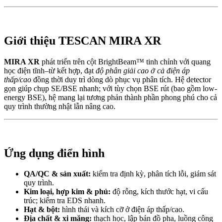
Giới thiệu TESCAN MIRA XR
MIRA XR
phát triển trên cột BrightBeam™ tinh chỉnh với quang
học điện tĩnh–từ kết hợp, đạt
độ phân giải cao ở cả điện áp
thấp/cao
đồng thời duy trì dòng dò phục vụ phân tích. Hệ detector
gọn giúp chụp SE/BSE nhanh; với tùy chọn BSE rút (bao gồm low-
energy BSE), hệ mang lại tương phản thành phần phong phú cho cả
quy trình thường nhật lẫn nâng cao.
Ứng dụng điển hình
QA/QC & sản xuất:
kiểm tra định kỳ, phân tích lỗi, giám sát
quy trình.
Kim loại, hợp kim & phủ:
độ rỗng, kích thước hạt, vi cấu
trúc; kiểm tra EDS nhanh.
Hạt & bột:
hình thái và kích cỡ ở điện áp thấp/cao.
Địa chất & xi măng:
thạch học, lập bản đồ pha, luồng công