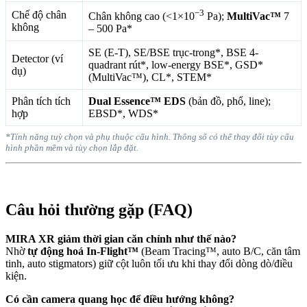
−3
Chế độ chân
Chân không cao (<1×10
Pa);
MultiVac™
7
không
– 500 Pa*
SE (E-T), SE/BSE trục-trong*, BSE 4-
Detector (ví
quadrant rút*, low-energy BSE*, GSD*
dụ)
(MultiVac™), CL*, STEM*
Phân tích tích
Dual Essence™ EDS
(bản đồ, phổ, line);
hợp
EBSD*, WDS*
*Tính năng tuỳ chọn và phụ thuộc cấu hình. Thông số có thể thay đổi tùy cấu
hình phần mềm và tùy chọn lắp đặt.
Câu hỏi thường gặp (FAQ)
MIRA XR giảm thời gian căn chỉnh như thế nào?
Nhờ
tự động hoá In-Flight™
(Beam Tracing™, auto B/C, căn tâm
tinh, auto stigmators) giữ cột luôn tối ưu khi thay đổi dòng dò/điều
kiện.
Có cần camera quang học để điều hướng không?