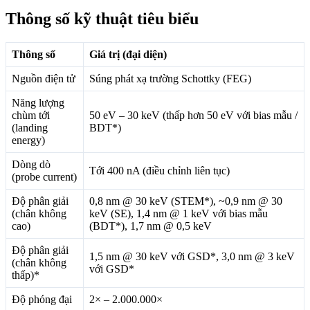
Thông số kỹ thuật tiêu biểu
Thông số
Giá trị (đại diện)
Nguồn điện tử
Súng phát xạ trường Schottky (FEG)
Năng lượng
chùm tới
50 eV – 30 keV (thấp hơn 50 eV với bias mẫu /
(landing
BDT*)
energy)
Dòng dò
Tới 400 nA (điều chỉnh liên tục)
(probe current)
Độ phân giải
0,8 nm @ 30 keV (STEM*), ~0,9 nm @ 30
(chân không
keV (SE), 1,4 nm @ 1 keV với bias mẫu
cao)
(BDT*), 1,7 nm @ 0,5 keV
Độ phân giải
1,5 nm @ 30 keV với GSD*, 3,0 nm @ 3 keV
(chân không
với GSD*
thấp)*
Độ phóng đại
2× – 2.000.000×