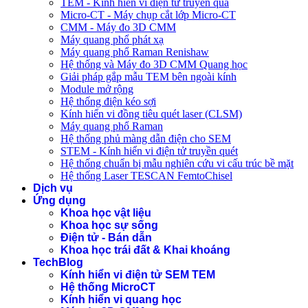
TEM - Kính hiển vi điện tử truyền qua
Micro-CT - Máy chụp cắt lớp Micro-CT
CMM - Máy đo 3D CMM
Máy quang phổ phát xạ
Máy quang phổ Raman Renishaw
Hệ thống và Máy đo 3D CMM Quang học
Giải pháp gắp mẫu TEM bên ngoài kính
Module mở rộng
Hệ thống điện kéo sợi
Kính hiển vi đồng tiêu quét laser (CLSM)
Máy quang phổ Raman
Hệ thống phủ màng dẫn điện cho SEM
STEM - Kính hiển vi điện tử truyền quét
Hệ thống chuẩn bị mẫu nghiên cứu vi cấu trúc bề mặt
Hệ thống Laser TESCAN FemtoChisel
Dịch vụ
Ứng dụng
Khoa học vật liệu
Khoa học sự sống
Điện tử - Bán dẫn
Khoa học trái đất & Khai khoáng
TechBlog
Kính hiển vi điện tử SEM TEM
Hệ thống MicroCT
Kính hiển vi quang học