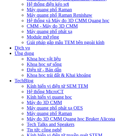
Hệ thống điện kéo sợi
Máy quang phổ Raman
Máy quang phổ Raman Renishaw
Hệ thống và Máy đo 3D CMM Quang học
CMM - Máy đo 3D CMM
Máy quang phổ phát xạ
Module mở rộng
Giải pháp gắp mẫu TEM bên ngoài kính
Dịch vụ
Ứng dụng
Khoa học vật liệu
Khoa học sự sống
Điện tử - Bán dẫn
Khoa học trái đất & Khai khoáng
TechBlog
Kính hiển vi điện tử SEM TEM
Hệ thống MicroCT
Kính hiển vi quang học
Máy đo 3D CMM
Máy quang phổ phát xạ OES
Máy quang phổ Raman
Máy đo 3D CMM Quang học Bruker Alicona
Tech Talks and Speakers
Tin tức công nghệ
Kính hiển vi điện tử truyền quét STEM