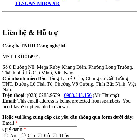
TESCAN MIRA XR
Liên hệ & Hỗ trợ
Công ty TNHH Công nghệ M
MST: 0311014975
Số 8 Đường N8, Mega Ruby Khang Điền, Phường Long Trường,
Thành phố Hồ Chí Minh, Việt Nam.
Chi nhánh miền Bắc
: Tầng 1, Toà CT5, Chung cư Cát Tường
TNT, Đường Lê Thái Tổ, Phường Võ Cường, Tỉnh Bắc Ninh, Việt
Nam
Điện thoại
: (028).6288.9639 -
0988.248.156
(Mr Thương)
Email
:
This email address is being protected from spambots. You
need JavaScript enabled to view it.
Hoặc vui lòng cung cấp các yêu cầu thông qua form dưới đây:
Email
*
Quý danh
*
Anh
Chị
Cô
Thầy